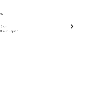
ch
thinking in a 
2020
25 cm
19 × 25 cm
ift auf Papier
Bleistift auf P