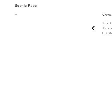
Sophie Pape
+
Versu
Blizzard
2025
2020
29,7 × 42 cm
19 × 
Buntstift auf Papier
Bleist